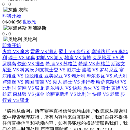
0
-
0
灰熊
即将开始
04-04
0:56
世欧预
塞浦路斯
0
-
0
奥地利
即将开始
火箭 VS 魔术
雷霆 VS 湖人
爵士 VS 步行者
塞浦路斯 VS 奥地
利
瑞士 VS 瑞典
鹈鹕 VS 湖人
雄鹿 VS 黄蜂
克罗地亚 VS 法
罗群岛
快船 VS 掘金
希腊 VS 苏格兰
希腊 VS 苏格兰
斯洛文
尼亚 VS 科索沃
列支敦士登 VS 威尔士
波黑 VS 罗马尼亚
塞
尔维亚 VS 拉脱维亚
亚美尼亚 VS 匈牙利
摩尔多瓦 VS 意大利
卢森堡 VS 德国
雷霆 VS 湖人
爵士 VS 步行者
哈萨克斯坦 VS
比利时
篮网 VS 猛龙
凯尔特人 VS 快船
热火 VS 骑士
黄蜂 VS
雄鹿
森林狼 VS 掘金
哈萨克斯坦 VS 比利时
快船 VS 老鹰
步
行者 VS 猛龙
『碍难从命网』所有赛事直播信号源均由用户收集或从搜索引
擎中搜索整理获得，所有内容均来自互联网，我们自身不提供
任何直播信号和视频内容，如有侵犯您的权益请联系我们，我
们会第一时间处理 页面更新时间：2026-04-04 20:27:13