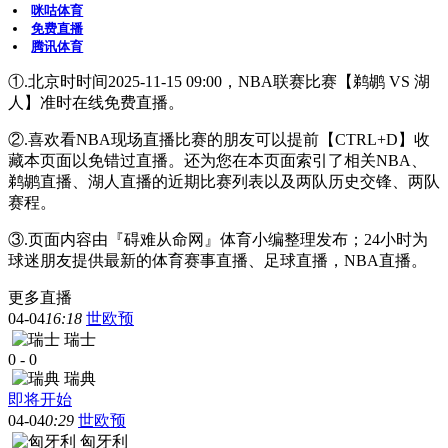
咪咕体育
免费直播
腾讯体育
①.北京时时间2025-11-15 09:00，NBA联赛比赛【鹈鹕 VS 湖
人】准时在线免费直播。
②.喜欢看NBA现场直播比赛的朋友可以提前【CTRL+D】收
藏本页面以免错过直播。还为您在本页面索引了相关NBA、
鹈鹕直播、湖人直播的近期比赛列表以及两队历史交锋、两队
赛程。
③.页面内容由『碍难从命网』体育小编整理发布；24小时为
球迷朋友提供最新的体育赛事直播、足球直播，NBA直播。
更多直播
04-04
16:18
世欧预
瑞士
0
-
0
瑞典
即将开始
04-04
0:29
世欧预
匈牙利