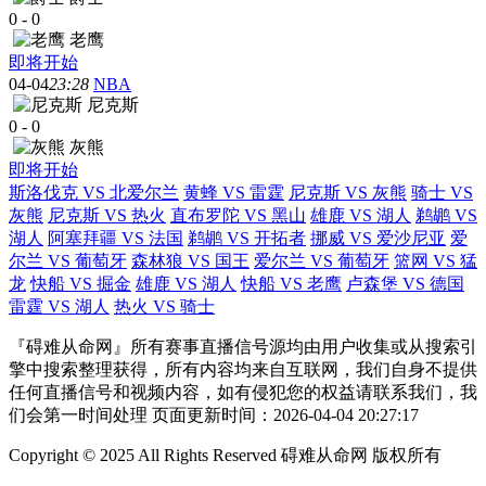
0
-
0
老鹰
即将开始
04-04
23:28
NBA
尼克斯
0
-
0
灰熊
即将开始
斯洛伐克 VS 北爱尔兰
黄蜂 VS 雷霆
尼克斯 VS 灰熊
骑士 VS
灰熊
尼克斯 VS 热火
直布罗陀 VS 黑山
雄鹿 VS 湖人
鹈鹕 VS
湖人
阿塞拜疆 VS 法国
鹈鹕 VS 开拓者
挪威 VS 爱沙尼亚
爱
尔兰 VS 葡萄牙
森林狼 VS 国王
爱尔兰 VS 葡萄牙
篮网 VS 猛
龙
快船 VS 掘金
雄鹿 VS 湖人
快船 VS 老鹰
卢森堡 VS 德国
雷霆 VS 湖人
热火 VS 骑士
『碍难从命网』所有赛事直播信号源均由用户收集或从搜索引
擎中搜索整理获得，所有内容均来自互联网，我们自身不提供
任何直播信号和视频内容，如有侵犯您的权益请联系我们，我
们会第一时间处理 页面更新时间：2026-04-04 20:27:17
Copyright © 2025 All Rights Reserved 碍难从命网 版权所有